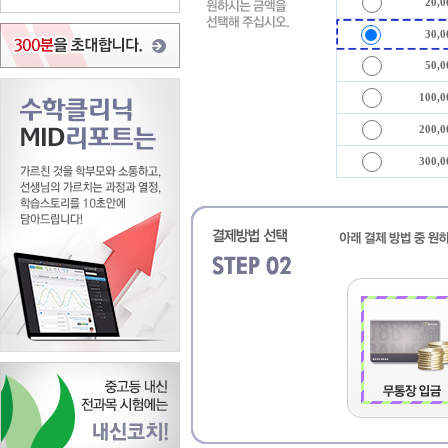
20,
30,
50,
100,
200,
300,