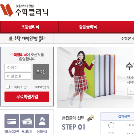
수학은 
수학클리닉
에 오신것을
환영합니다
아이디저장
ID/PW찾기
결제금액
10,