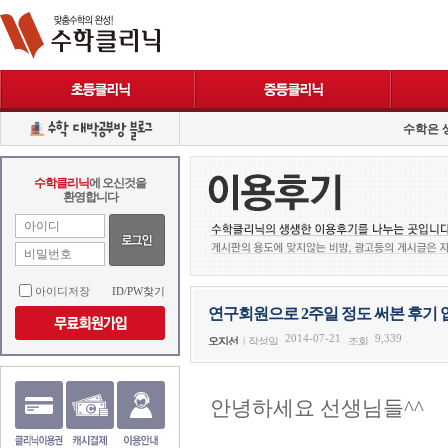
수학은 
수학클리닉
에 오신것을
환영합니다
아이디저장
ID/PW찾기
연구회원으로 2주일 정도 써본 후기 
2014-07-21
9,339
오지선
|
작성일
조회
안녕하세요 선생님들^^